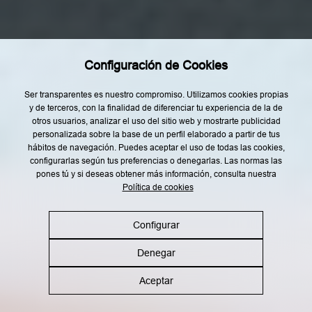
bolsillo
Configuración de Cookies
Ser transparentes es nuestro compromiso. Utilizamos cookies propias
y de terceros, con la finalidad de diferenciar tu experiencia de la de
otros usuarios, analizar el uso del sitio web y mostrarte publicidad
personalizada sobre la base de un perfil elaborado a partir de tus
hábitos de navegación. Puedes aceptar el uso de todas las cookies,
configurarlas según tus preferencias o denegarlas. Las normas las
pones tú y si deseas obtener más información, consulta nuestra
Política de cookies
Configurar
Denegar
Aceptar