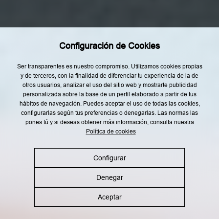
bolsillo
Configuración de Cookies
Ser transparentes es nuestro compromiso. Utilizamos cookies propias
y de terceros, con la finalidad de diferenciar tu experiencia de la de
otros usuarios, analizar el uso del sitio web y mostrarte publicidad
personalizada sobre la base de un perfil elaborado a partir de tus
hábitos de navegación. Puedes aceptar el uso de todas las cookies,
configurarlas según tus preferencias o denegarlas. Las normas las
pones tú y si deseas obtener más información, consulta nuestra
Política de cookies
Configurar
Denegar
Aceptar