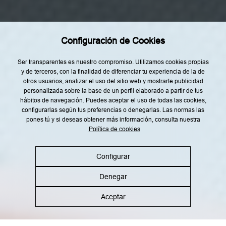
d
a
Tendencias
d
d
Rincón del Chef
i
Configuración de Cookies
r
Top Lists
i
g
Agenda
i
Ser transparentes es nuestro compromiso. Utilizamos cookies propias
d
y de terceros, con la finalidad de diferenciar tu experiencia de la de
Nuestro Equipo
a
otros usuarios, analizar el uso del sitio web y mostrarte publicidad
y
m
personalizada sobre la base de un perfil elaborado a partir de tus
a
hábitos de navegación. Puedes aceptar el uso de todas las cookies,
r
configurarlas según tus preferencias o denegarlas. Las normas las
k
e
pones tú y si deseas obtener más información, consulta nuestra
t
Política de cookies
Aviso legal
Política de privacidad
i
n
g
Política de cookies
Política RRSS
d
Configurar
i
r
e
Denegar
c
t
©2026 Gastronosfera.com All rights reserved
o
Aceptar
.
L
e
g