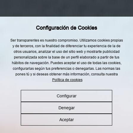
bolsillo
Configuración de Cookies
Ser transparentes es nuestro compromiso. Utilizamos cookies propias
y de terceros, con la finalidad de diferenciar tu experiencia de la de
otros usuarios, analizar el uso del sitio web y mostrarte publicidad
personalizada sobre la base de un perfil elaborado a partir de tus
hábitos de navegación. Puedes aceptar el uso de todas las cookies,
configurarlas según tus preferencias o denegarlas. Las normas las
pones tú y si deseas obtener más información, consulta nuestra
Política de cookies
Configurar
Denegar
Aceptar