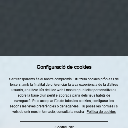
i
n
t
e
r
e
s
s
a
t
.
D
e
s
t
i
n
Configuració de cookies
a
t
a
Ser transparents és el nostre compromís. Utilitzem cookies pròpies i de
r
tercers, amb la finalitat de diferenciar la teva experiència de la d'altres
i
usuaris, analitzar l'ús del lloc web i mostrar publicitat personalitzada
s
sobre la base d'un perfil elaborat a partir dels teus hàbits de
Girona
:
DE MERCAT
A
navegació. Pots acceptar l'ús de totes les cookies, configurar-les
l
segons les teves preferències o denegar-les. Tu poses les normes i si
t
Gastrollibreria Context: àpats entre
vols obtenir més informació, consulta la nostra
Política de cookies
r
e
llibres
s
e
Configurar