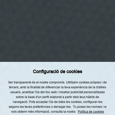
i
n
t
e
r
Categories
e
s
s
Inici
a
t
Restaurants
.
D
Receptes
e
s
Tendències
t
i
Racó del Xef
n
a
t
Top Lists
Configuració de cookies
a
r
Agenda
i
Ser transparents és el nostre compromís. Utilitzem cookies pròpies i de
s
El Nostre Equip
tercers, amb la finalitat de diferenciar la teva experiència de la d'altres
:
A
usuaris, analitzar l'ús del lloc web i mostrar publicitat personalitzada
l
sobre la base d'un perfil elaborat a partir dels teus hàbits de
t
navegació. Pots acceptar l'ús de totes les cookies, configurar-les
r
e
segons les teves preferències o denegar-les. Tu poses les normes i si
s
vols obtenir més informació, consulta la nostra
Política de cookies
Avís Legal
Política de privacitat
e