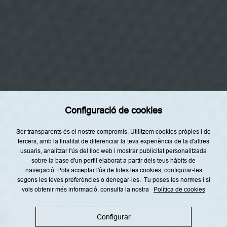
d
i
r
Murcia
DE MERCAT
i
g
i
d
La Terraza de Pedro: 'street food' a
a
i
la murciana
m
à
r
q
u
e
Configuració de cookies
t
i
n
g
Ser transparents és el nostre compromís. Utilitzem cookies pròpies i de
d
tercers, amb la finalitat de diferenciar la teva experiència de la d'altres
i
usuaris, analitzar l'ús del lloc web i mostrar publicitat personalitzada
r
e
sobre la base d'un perfil elaborat a partir dels teus hàbits de
c
navegació. Pots acceptar l'ús de totes les cookies, configurar-les
t
On menjar,
segons les teves preferències o denegar-les. Tu poses les normes i si
e
.
vols obtenir més informació, consulta la nostra
Política de cookies
L
beure i divertir-se.
e
g
Configurar
i
t