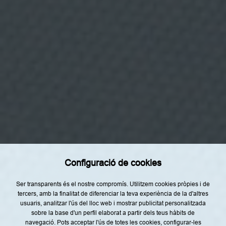
s
e
u
i
n
t
Valencia
MEDITERRÀNIA
e
r
è
s
Esmorzar valencià: tradició i bon
,
u
producte a La Cantina de Ruzafa
t
i
l
i
t
z
a
n
t
t
è
Configuració de cookies
c
n
i
Ser transparents és el nostre compromís. Utilitzem cookies pròpies i de
q
tercers, amb la finalitat de diferenciar la teva experiència de la d'altres
u
On menjar,
e
usuaris, analitzar l'ús del lloc web i mostrar publicitat personalitzada
s
sobre la base d'un perfil elaborat a partir dels teus hàbits de
d
navegació. Pots acceptar l'ús de totes les cookies, configurar-les
e