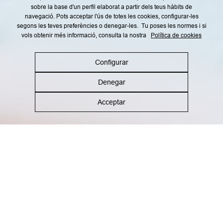
i
sobre la base d'un perfil elaborat a partir dels teus hàbits de
o
navegació. Pots acceptar l'ús de totes les cookies, configurar-les
n
Madrid
JAPONESA
segons les teves preferències o denegar-les. Tu poses les normes i si
a
vols obtenir més informació, consulta la nostra
Política de cookies
l
:
Ikigai, un japonès amb personalitat
A
v
Configurar
í
s
L
Denegar
e
g
a
Acceptar
l
i
P
o
l
í
t
i
On menjar,
c
a
d
beure i divertir-se.
e
P
r
i
v
a