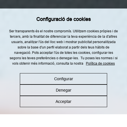
s
e
Racó del Xef
m
p
Top Lists
r
Configuració de cookies
e
Agenda
s
e
Ser transparents és el nostre compromís. Utilitzem cookies pròpies i de
El Nostre Equip
s
tercers, amb la finalitat de diferenciar la teva experiència de la d'altres
d
usuaris, analitzar l'ús del lloc web i mostrar publicitat personalitzada
e
l
sobre la base d'un perfil elaborat a partir dels teus hàbits de
g
navegació. Pots acceptar l'ús de totes les cookies, configurar-les
r
u
segons les teves preferències o denegar-les. Tu poses les normes i si
p
vols obtenir més informació, consulta la nostra
Política de cookies
Avís Legal
Política de privacitat
D
a
m
Política de cookies
Política XXSS
m
Configurar
.
D
r
Denegar
e
©2026 Gastronosfera.com All rights reserved
t
Acceptar
s
:
A
c
c
e
d