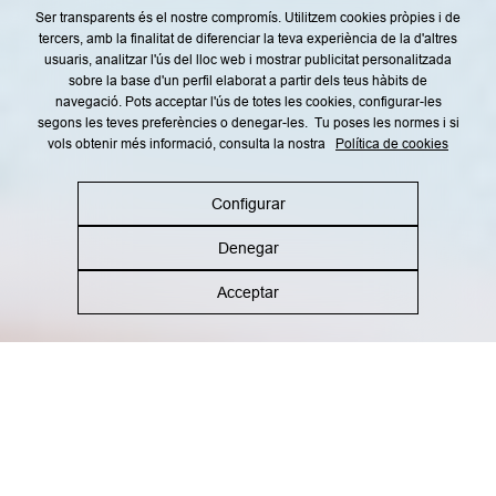
c
c
Ser transparents és el nostre compromís. Utilitzem cookies pròpies i de
e
tercers, amb la finalitat de diferenciar la teva experiència de la d'altres
d
usuaris, analitzar l'ús del lloc web i mostrar publicitat personalitzada
i
r
sobre la base d'un perfil elaborat a partir dels teus hàbits de
,
navegació. Pots acceptar l'ús de totes les cookies, configurar-les
r
On menjar,
segons les teves preferències o denegar-les. Tu poses les normes i si
e
c
vols obtenir més informació, consulta la nostra
Política de cookies
t
beure i divertir-se.
i
f
i
Configurar
c
a
Denegar
r
i
s
Acceptar
u
p
r
i
m
Categories
i
r
Inici
l
e
Restaurants
s
d
a
Receptes
d