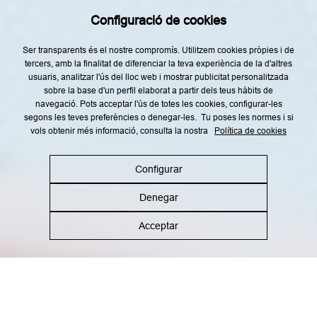
t
e
Configuració de cookies
r
e
s
Ser transparents és el nostre compromís. Utilitzem cookies pròpies i de
s
tercers, amb la finalitat de diferenciar la teva experiència de la d'altres
a
Palma
BALEAR
t
usuaris, analitzar l'ús del lloc web i mostrar publicitat personalitzada
.
sobre la base d'un perfil elaborat a partir dels teus hàbits de
D
e
navegació. Pots acceptar l'ús de totes les cookies, configurar-les
Café Poupette, un cafè, brasserie &
s
segons les teves preferències o denegar-les. Tu poses les normes i si
t
delicatessen al cor del Parc de Sa
vols obtenir més informació, consulta la nostra
Política de cookies
i
n
Feixina
a
t
Configurar
a
r
Denegar
i
s
:
Acceptar
A
l
t
r
e
s
e
m
On menjar,
p