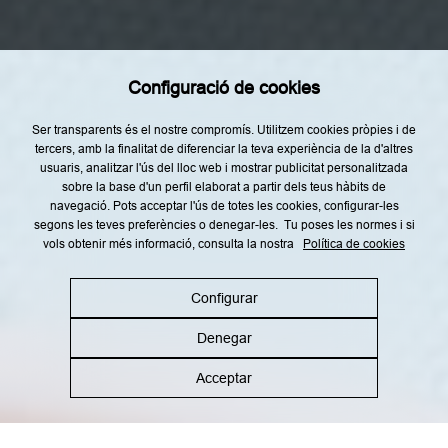
d
e
p
r
o
f
Configuració de cookies
i
l
i
Ser transparents és el nostre compromís. Utilitzem cookies pròpies i de
n
g
tercers, amb la finalitat de diferenciar la teva experiència de la d'altres
p
Categories
usuaris, analitzar l'ús del lloc web i mostrar publicitat personalitzada
e
sobre la base d'un perfil elaborat a partir dels teus hàbits de
r
Inici
f
navegació. Pots acceptar l'ús de totes les cookies, configurar-les
e
segons les teves preferències o denegar-les. Tu poses les normes i si
Restaurants
r
vols obtenir més informació, consulta la nostra
Política de cookies
p
Receptes
u
b
l
Tendències
Configurar
i
c
Racó del Xef
i
Denegar
t
Top Lists
a
t
Acceptar
Agenda
d
i
r
El Nostre Equip
i
g