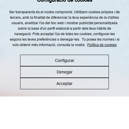
Configuració de cookies
c
c
e
Ser transparents és el nostre compromís. Utilitzem cookies pròpies i de
d
i
tercers, amb la finalitat de diferenciar la teva experiència de la d'altres
r
usuaris, analitzar l'ús del lloc web i mostrar publicitat personalitzada
,
sobre la base d'un perfil elaborat a partir dels teus hàbits de
Sant Cugat del Vallès
TAPES
r
e
navegació. Pots acceptar l'ús de totes les cookies, configurar-les
c
segons les teves preferències o denegar-les. Tu poses les normes i si
t
Bar Stop, el retorn d'un clàssic de
vols obtenir més informació, consulta la nostra
Política de cookies
i
f
Sant Cugat
i
c
Configurar
a
r
i
Denegar
s
u
p
Acceptar
r
i
m
i
r
l
e
s
On menjar,
d
a
d