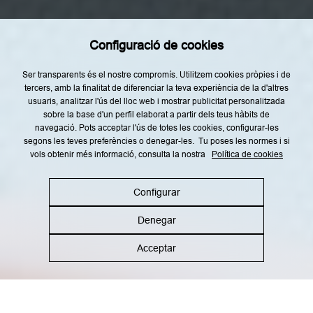
t
e
r
e
Configuració de cookies
s
s
a
Ser transparents és el nostre compromís. Utilitzem cookies pròpies i de
t
.
tercers, amb la finalitat de diferenciar la teva experiència de la d'altres
D
Madrid
TRADICIONAL
usuaris, analitzar l'ús del lloc web i mostrar publicitat personalitzada
e
sobre la base d'un perfil elaborat a partir dels teus hàbits de
s
t
navegació. Pots acceptar l'ús de totes les cookies, configurar-les
Makkila Almagro, la joia
i
segons les teves preferències o denegar-les. Tu poses les normes i si
n
arquitectònica on gaudir del brunch
vols obtenir més informació, consulta la nostra
Política de cookies
a
t
més complet de tot Madrid
a
r
Configurar
i
s
Denegar
:
A
l
Acceptar
t
r
e
s
e
m
p