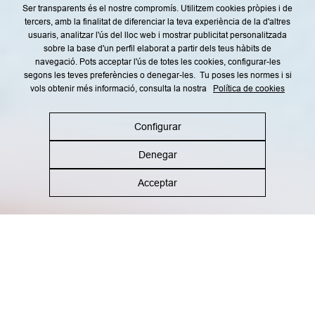
Barcelona
s
TRADICIONAL
Ser transparents és el nostre compromís. Utilitzem cookies pròpies i de
’
tercers, amb la finalitat de diferenciar la teva experiència de la d'altres
e
usuaris, analitzar l'ús del lloc web i mostrar publicitat personalitzada
x
Les millors nits d'estiu de Barcelona
p
sobre la base d'un perfil elaborat a partir dels teus hàbits de
l
navegació. Pots acceptar l'ús de totes les cookies, configurar-les
al Restaurant 7 Portes
i
segons les teves preferències o denegar-les. Tu poses les normes i si
c
a
vols obtenir més informació, consulta la nostra
Política de cookies
e
n
l
a
Configurar
i
n
Denegar
f
o
r
Acceptar
m
a
c
i
On menjar,
ó
a
d
beure i divertir-se.
d
i
c
i
o
n
a