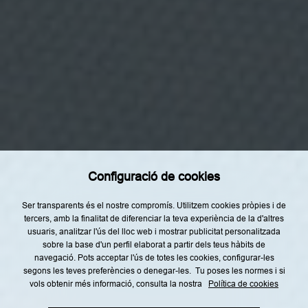
e
s
d
e
Categories
p
r
o
Inici
f
i
Restaurants
l
i
Receptes
n
g
p
Tendències
e
r
Racó del Xef
f
e
Top Lists
r
Configuració de cookies
p
Agenda
u
b
Ser transparents és el nostre compromís. Utilitzem cookies pròpies i de
El Nostre Equip
l
tercers, amb la finalitat de diferenciar la teva experiència de la d'altres
i
c
usuaris, analitzar l'ús del lloc web i mostrar publicitat personalitzada
i
sobre la base d'un perfil elaborat a partir dels teus hàbits de
t
navegació. Pots acceptar l'ús de totes les cookies, configurar-les
a
t
segons les teves preferències o denegar-les. Tu poses les normes i si
d
vols obtenir més informació, consulta la nostra
Política de cookies
Avís Legal
Política de privacitat
i
r