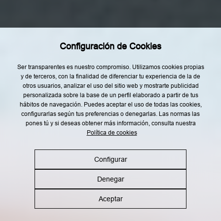
Configuración de Cookies
Ser transparentes es nuestro compromiso. Utilizamos cookies propias
y de terceros, con la finalidad de diferenciar tu experiencia de la de
otros usuarios, analizar el uso del sitio web y mostrarte publicidad
personalizada sobre la base de un perfil elaborado a partir de tus
hábitos de navegación. Puedes aceptar el uso de todas las cookies,
configurarlas según tus preferencias o denegarlas. Las normas las
pones tú y si deseas obtener más información, consulta nuestra
Política de cookies
Configurar
Denegar
Aceptar
Del mar de Tarragona al plato: los mejores
restaurantes de El Serrallo