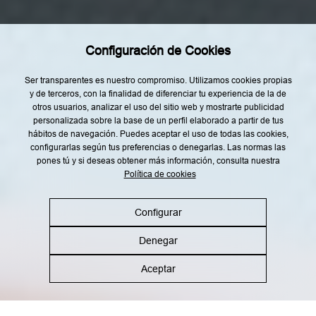
s
Tendencias
u
p
Rincón del Chef
r
i
Configuración de Cookies
m
Top Lists
i
r
Agenda
Ser transparentes es nuestro compromiso. Utilizamos cookies propias
l
o
y de terceros, con la finalidad de diferenciar tu experiencia de la de
Nuestro Equipo
s
otros usuarios, analizar el uso del sitio web y mostrarte publicidad
d
personalizada sobre la base de un perfil elaborado a partir de tus
a
t
hábitos de navegación. Puedes aceptar el uso de todas las cookies,
o
configurarlas según tus preferencias o denegarlas. Las normas las
s
pones tú y si deseas obtener más información, consulta nuestra
,
a
Política de cookies
Aviso legal
Política de privacidad
s
í
Política de cookies
Política RRSS
c
Configurar
o
m
o
Denegar
o
t
©2026 Gastronosfera.com All rights reserved
r
Aceptar
o
s
d
e
r