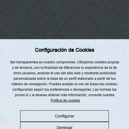
e
p
Home
r
o
Restaurantes
f
i
Recetas
l
i
Tendencias
n
g
p
Rincón del Chef
a
Configuración de Cookies
r
Top Lists
a
r
Agenda
Ser transparentes es nuestro compromiso. Utilizamos cookies propias
e
a
y de terceros, con la finalidad de diferenciar tu experiencia de la de
Nuestro Equipo
l
otros usuarios, analizar el uso del sitio web y mostrarte publicidad
i
personalizada sobre la base de un perfil elaborado a partir de tus
z
a
hábitos de navegación. Puedes aceptar el uso de todas las cookies,
r
configurarlas según tus preferencias o denegarlas. Las normas las
p
pones tú y si deseas obtener más información, consulta nuestra
u
b
Política de cookies
Aviso legal
Política de privacidad
l
i
Política de cookies
Política RRSS
c
i
Configurar
d
a
Denegar
d