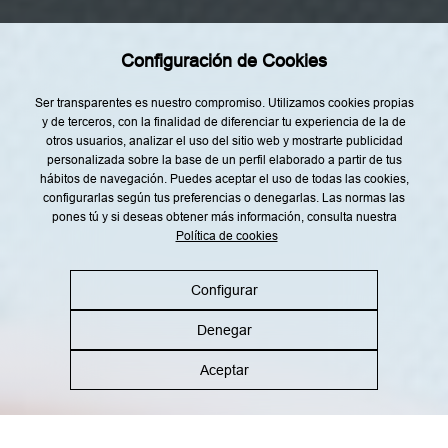
Tendencias
i
n
Rincón del Chef
t
e
Configuración de Cookies
Top Lists
r
é
s
Agenda
Ser transparentes es nuestro compromiso. Utilizamos cookies propias
,
y de terceros, con la finalidad de diferenciar tu experiencia de la de
u
Nuestro Equipo
t
otros usuarios, analizar el uso del sitio web y mostrarte publicidad
i
personalizada sobre la base de un perfil elaborado a partir de tus
l
hábitos de navegación. Puedes aceptar el uso de todas las cookies,
i
z
configurarlas según tus preferencias o denegarlas. Las normas las
a
pones tú y si deseas obtener más información, consulta nuestra
n
Política de cookies
d
Aviso legal
Política de privacidad
o
t
Política de cookies
Política RRSS
é
Configurar
c
n
i
Denegar
c
a
©2026 Gastronosfera.com All rights reserved
s
Aceptar
d
e
p
r
o
f