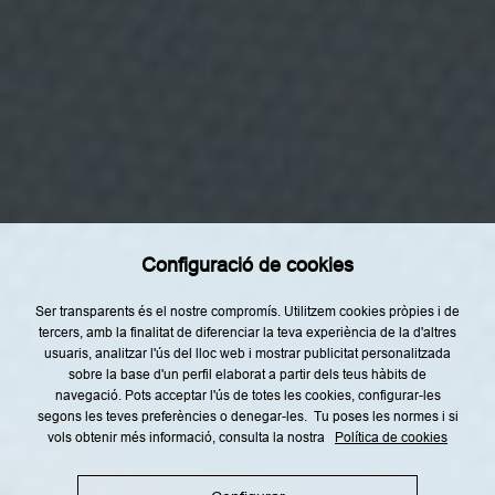
viatja a casa teva
d
i
r
i
g
i
d
a
i
m
à
r
q
u
e
t
i
Configuració de cookies
n
g
d
Ser transparents és el nostre compromís. Utilitzem cookies pròpies i de
i
tercers, amb la finalitat de diferenciar la teva experiència de la d'altres
r
e
usuaris, analitzar l'ús del lloc web i mostrar publicitat personalitzada
c
sobre la base d'un perfil elaborat a partir dels teus hàbits de
t
navegació. Pots acceptar l'ús de totes les cookies, configurar-les
e
Madrid
MEXICANA
.
segons les teves preferències o denegar-les. Tu poses les normes i si
L
vols obtenir més informació, consulta la nostra
Política de cookies
e
Barracuda MX: el millor de Mèxic
g
i
t