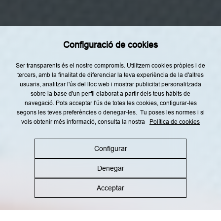
i
Tendències
r
i
g
Racó del Xef
i
d
Top Lists
Configuració de cookies
a
i
Agenda
m
à
Ser transparents és el nostre compromís. Utilitzem cookies pròpies i de
El Nostre Equip
r
tercers, amb la finalitat de diferenciar la teva experiència de la d'altres
q
usuaris, analitzar l'ús del lloc web i mostrar publicitat personalitzada
u
e
sobre la base d'un perfil elaborat a partir dels teus hàbits de
t
navegació. Pots acceptar l'ús de totes les cookies, configurar-les
i
segons les teves preferències o denegar-les. Tu poses les normes i si
n
g
vols obtenir més informació, consulta la nostra
Política de cookies
Avís Legal
Política de privacitat
d
i
Política de cookies
Política XXSS
r
Configurar
e
c
t
Denegar
e
.
©2026 Gastronosfera.com All rights reserved
L
Acceptar
e
g
i
t
i