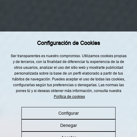
o
.
L
e
g
i
t
i
m
a
Donde comer,
Configuración de Cookies
c
i
ó
beber y divertirse.
Ser transparentes es nuestro compromiso. Utilizamos cookies propias
n
y de terceros, con la finalidad de diferenciar tu experiencia de la de
:
otros usuarios, analizar el uso del sitio web y mostrarte publicidad
C
o
personalizada sobre la base de un perfil elaborado a partir de tus
n
hábitos de navegación. Puedes aceptar el uso de todas las cookies,
s
configurarlas según tus preferencias o denegarlas. Las normas las
e
n
pones tú y si deseas obtener más información, consulta nuestra
t
Política de cookies
i
m
i
Categorías
e
Configurar
n
t
Home
o
Denegar
d
Restaurantes
e