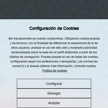
Restaurantes
s
:
Recetas
O
t
Tendencias
r
a
s
Rincón del Chef
e
Configuración de Cookies
m
Top Lists
p
r
Agenda
Ser transparentes es nuestro compromiso. Utilizamos cookies propias
e
s
y de terceros, con la finalidad de diferenciar tu experiencia de la de
Nuestro Equipo
a
otros usuarios, analizar el uso del sitio web y mostrarte publicidad
s
personalizada sobre la base de un perfil elaborado a partir de tus
d
e
hábitos de navegación. Puedes aceptar el uso de todas las cookies,
l
configurarlas según tus preferencias o denegarlas. Las normas las
g
r
pones tú y si deseas obtener más información, consulta nuestra
u
Política de cookies
Aviso legal
Política de privacidad
p
o
D
Política de cookies
Política RRSS
a
Configurar
m
m
.
Denegar
D
e
©2026 Gastronosfera.com All rights reserved
Aceptar
r
e