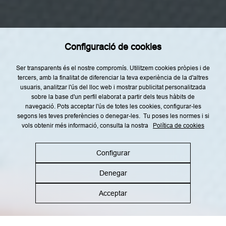
cor de Granada
u
i
n
t
e
r
Configuració de cookies
è
s
,
Ser transparents és el nostre compromís. Utilitzem cookies pròpies i de
u
t
tercers, amb la finalitat de diferenciar la teva experiència de la d'altres
i
usuaris, analitzar l'ús del lloc web i mostrar publicitat personalitzada
l
sobre la base d'un perfil elaborat a partir dels teus hàbits de
i
t
navegació. Pots acceptar l'ús de totes les cookies, configurar-les
On menjar,
z
segons les teves preferències o denegar-les. Tu poses les normes i si
a
vols obtenir més informació, consulta la nostra
Política de cookies
n
t
beure i divertir-se.
t
è
Configurar
c
n
i
Denegar
q
u
e
Acceptar
s
d
e
p
Categories
r