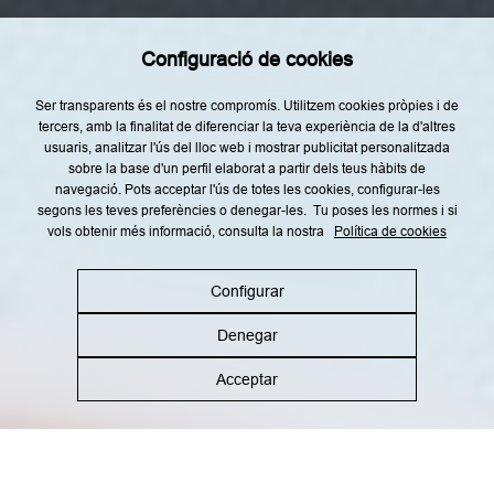
d
Racó del Xef
e
p
Top Lists
r
Configuració de cookies
o
Agenda
f
i
Ser transparents és el nostre compromís. Utilitzem cookies pròpies i de
l
El Nostre Equip
tercers, amb la finalitat de diferenciar la teva experiència de la d'altres
i
n
usuaris, analitzar l'ús del lloc web i mostrar publicitat personalitzada
g
sobre la base d'un perfil elaborat a partir dels teus hàbits de
p
navegació. Pots acceptar l'ús de totes les cookies, configurar-les
e
r
segons les teves preferències o denegar-les. Tu poses les normes i si
f
vols obtenir més informació, consulta la nostra
Política de cookies
Avís Legal
Política de privacitat
e
r
p
Política de cookies
Política XXSS
u
Configurar
b
l
i
Denegar
c
i
©2026 Gastronosfera.com All rights reserved
t
Acceptar
a
t
d
i
r
i
g