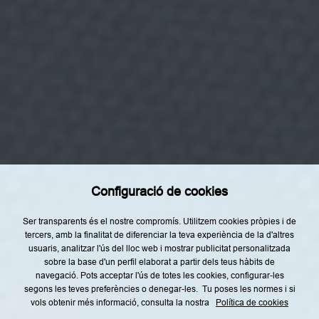
e
g
i
t
i
m
Murcia
DE MERCAT
a
c
i
ó
La Terraza de Pedro: 'street food' a
:
la murciana
C
o
n
s
e
n
t
Configuració de cookies
i
m
e
Ser transparents és el nostre compromís. Utilitzem cookies pròpies i de
n
tercers, amb la finalitat de diferenciar la teva experiència de la d'altres
t
d
usuaris, analitzar l'ús del lloc web i mostrar publicitat personalitzada
e
sobre la base d'un perfil elaborat a partir dels teus hàbits de
l
navegació. Pots acceptar l'ús de totes les cookies, configurar-les
’
On menjar,
i
segons les teves preferències o denegar-les. Tu poses les normes i si
n
vols obtenir més informació, consulta la nostra
Política de cookies
t
e