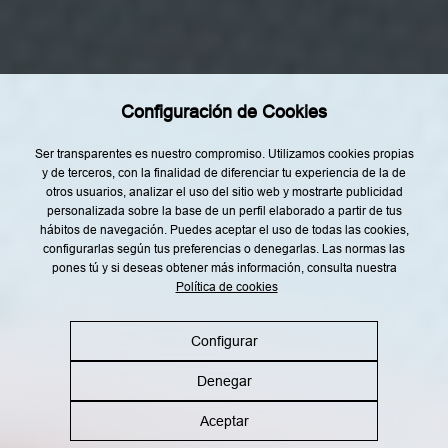
s
u
p
r
i
m
i
Configuración de Cookies
r
l
o
s
Ser transparentes es nuestro compromiso. Utilizamos cookies propias
d
y de terceros, con la finalidad de diferenciar tu experiencia de la de
a
otros usuarios, analizar el uso del sitio web y mostrarte publicidad
t
o
personalizada sobre la base de un perfil elaborado a partir de tus
s
hábitos de navegación. Puedes aceptar el uso de todas las cookies,
,
configurarlas según tus preferencias o denegarlas. Las normas las
a
s
pones tú y si deseas obtener más información, consulta nuestra
Lloret de Mar
CATALANA
í
Política de cookies
c
o
m
Mas Romeu: cuatro décadas de
o
Configurar
o
cocina catalana sin prisa, a las
t
r
Denegar
puertas de Lloret de Mar
o
s
d
Aceptar
e
r