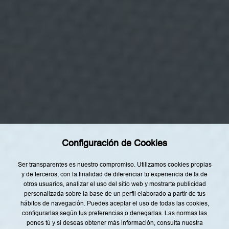
n
t
o
d
e
l
i
Categorías
n
t
e
Home
r
e
Restaurantes
s
a
Recetas
d
o
.
Tendencias
D
e
Rincón del Chef
s
Configuración de Cookies
t
Top Lists
i
n
Agenda
Ser transparentes es nuestro compromiso. Utilizamos cookies propias
a
y de terceros, con la finalidad de diferenciar tu experiencia de la de
t
Nuestro Equipo
a
otros usuarios, analizar el uso del sitio web y mostrarte publicidad
r
personalizada sobre la base de un perfil elaborado a partir de tus
i
hábitos de navegación. Puedes aceptar el uso de todas las cookies,
o
configurarlas según tus preferencias o denegarlas. Las normas las
s
:
pones tú y si deseas obtener más información, consulta nuestra