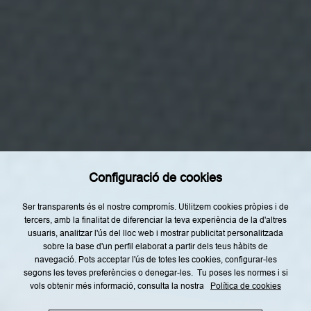
r
e
s
Valencia
MEDITERRÀNIA
e
m
p
r
Restaurante Petraher: redescobrint
e
s
la història d'un barri
e
s
d
e
l
g
r
u
p
Configuració de cookies
D
a
m
m
Ser transparents és el nostre compromís. Utilitzem cookies pròpies i de
.
tercers, amb la finalitat de diferenciar la teva experiència de la d'altres
D
usuaris, analitzar l'ús del lloc web i mostrar publicitat personalitzada
r
e
sobre la base d'un perfil elaborat a partir dels teus hàbits de
t
navegació. Pots acceptar l'ús de totes les cookies, configurar-les
s
segons les teves preferències o denegar-les. Tu poses les normes i si
:
vols obtenir més informació, consulta la nostra
Política de cookies
A
c
c