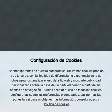
r
a
.
E
s
t
e
s
i
t
i
Barcelona
DE AUTOR
o
e
s
Configuración de Cookies
t
Veraz: descubre a Álvaro Salazar y
á
p
su menú degustación
Ser transparentes es nuestro compromiso. Utilizamos cookies propias
r
o
y de terceros, con la finalidad de diferenciar tu experiencia de la de
t
otros usuarios, analizar el uso del sitio web y mostrarte publicidad
e
personalizada sobre la base de un perfil elaborado a partir de tus
g
i
hábitos de navegación. Puedes aceptar el uso de todas las cookies,
d
configurarlas según tus preferencias o denegarlas. Las normas las
o
pones tú y si deseas obtener más información, consulta nuestra
p
o
Política de cookies
r
r