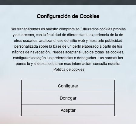
f
o
r
Configuración de Cookies
m
a
c
Ser transparentes es nuestro compromiso. Utilizamos cookies propias
i
ó
y de terceros, con la finalidad de diferenciar tu experiencia de la de
Ibiza
CREATIVA
n
otros usuarios, analizar el uso del sitio web y mostrarte publicidad
a
personalizada sobre la base de un perfil elaborado a partir de tus
d
i
Heart Ibiza: la corazonada de los
hábitos de navegación. Puedes aceptar el uso de todas las cookies,
c
configurarlas según tus preferencias o denegarlas. Las normas las
i
Adrià y Cirque du Soleil
o
pones tú y si deseas obtener más información, consulta nuestra
n
Política de cookies
a
l
.
(
Configurar
+
i
n
Denegar
f
o
Aceptar
)
I
n
f
Donde comer,
o
r