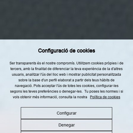
Restaurante Petraher: redescobrint
A
c
la història d'un barri
c
e
d
i
r
,
r
e
c
t
Configuració de cookies
i
f
i
Ser transparents és el nostre compromís. Utilitzem cookies pròpies i de
c
tercers, amb la finalitat de diferenciar la teva experiència de la d'altres
a
r
usuaris, analitzar l'ús del lloc web i mostrar publicitat personalitzada
i
sobre la base d'un perfil elaborat a partir dels teus hàbits de
s
navegació. Pots acceptar l'ús de totes les cookies, configurar-les
u
p
segons les teves preferències o denegar-les. Tu poses les normes i si
r
vols obtenir més informació, consulta la nostra
Política de cookies
i
m
i
r
Configurar
l
Murcia
DE MERCAT
e
s
Denegar
d
a