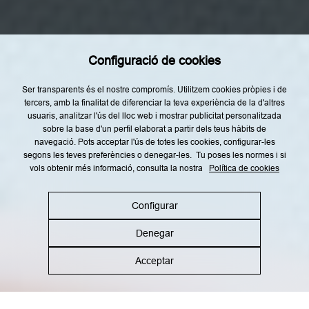
t
e
r
e
s
s
Configuració de cookies
a
t
.
Ser transparents és el nostre compromís. Utilitzem cookies pròpies i de
D
tercers, amb la finalitat de diferenciar la teva experiència de la d'altres
e
Categories
usuaris, analitzar l'ús del lloc web i mostrar publicitat personalitzada
s
t
sobre la base d'un perfil elaborat a partir dels teus hàbits de
Inici
i
navegació. Pots acceptar l'ús de totes les cookies, configurar-les
n
segons les teves preferències o denegar-les. Tu poses les normes i si
Restaurants
a
t
vols obtenir més informació, consulta la nostra
Política de cookies
a
Receptes
r
i
Tendències
Configurar
s
:
Racó del Xef
A
Denegar
l
Top Lists
t
r
Acceptar
Agenda
e
s
El Nostre Equip
e
m
p