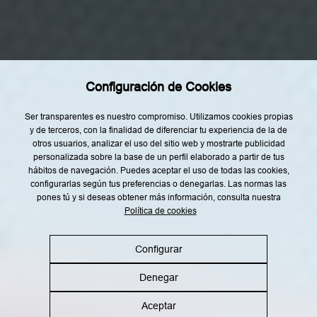
o
d
e
l
i
n
t
e
Configuración de Cookies
r
e
s
a
Ser transparentes es nuestro compromiso. Utilizamos cookies propias
d
y de terceros, con la finalidad de diferenciar tu experiencia de la de
o
otros usuarios, analizar el uso del sitio web y mostrarte publicidad
.
D
personalizada sobre la base de un perfil elaborado a partir de tus
e
hábitos de navegación. Puedes aceptar el uso de todas las cookies,
Sevilla
MEDITERRÁNEA
s
configurarlas según tus preferencias o denegarlas. Las normas las
t
pones tú y si deseas obtener más información, consulta nuestra
i
n
Política de cookies
Deleite: cocina a la vista
a
t
a
Configurar
r
i
o
Denegar
s
:
O
Aceptar
t