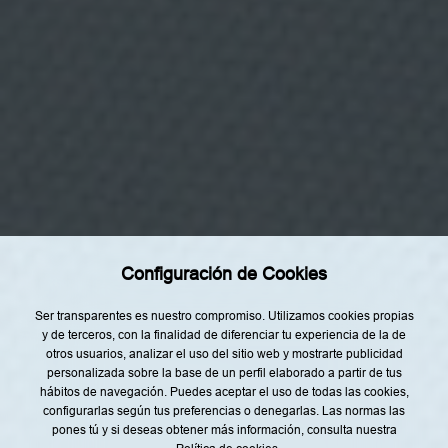
a
r
a
b
u
s
Categorías
c
a
r
Home
c
o
Restaurantes
n
t
Recetas
e
n
Tendencias
i
d
Rincón del Chef
o
s
Configuración de Cookies
q
Top Lists
u
e
Agenda
Ser transparentes es nuestro compromiso. Utilizamos cookies propias
s
e
y de terceros, con la finalidad de diferenciar tu experiencia de la de
Nuestro Equipo
a
otros usuarios, analizar el uso del sitio web y mostrarte publicidad
n
personalizada sobre la base de un perfil elaborado a partir de tus
d
e
hábitos de navegación. Puedes aceptar el uso de todas las cookies,
s
configurarlas según tus preferencias o denegarlas. Las normas las
u
pones tú y si deseas obtener más información, consulta nuestra
i
n