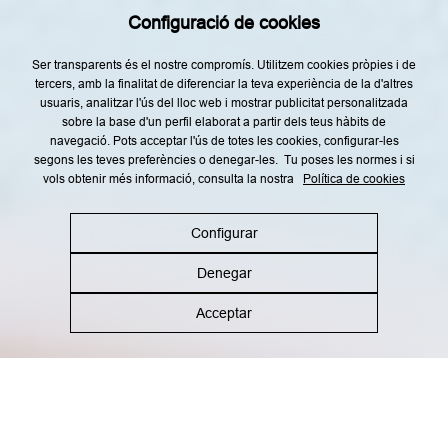
m
s
Configuració de cookies
’
e
x
Ser transparents és el nostre compromís. Utilitzem cookies pròpies i de
p
tercers, amb la finalitat de diferenciar la teva experiència de la d'altres
l
i
usuaris, analitzar l'ús del lloc web i mostrar publicitat personalitzada
c
sobre la base d'un perfil elaborat a partir dels teus hàbits de
a
navegació. Pots acceptar l'ús de totes les cookies, configurar-les
e
n
segons les teves preferències o denegar-les. Tu poses les normes i si
l
vols obtenir més informació, consulta la nostra
Política de cookies
a
i
n
f
Configurar
ARROSSOS I PASTES
25 JULIOL, 2026
o
r
m
Denegar
a
Penne alla vodka
c
i
Acceptar
ó
a
d
d
i
c
i
o
n