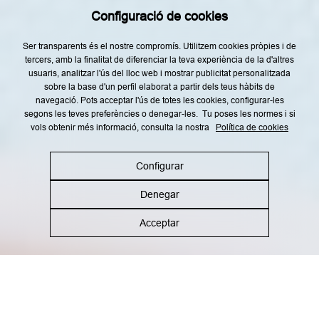
m
s
Configuració de cookies
’
e
x
Ser transparents és el nostre compromís. Utilitzem cookies pròpies i de
p
tercers, amb la finalitat de diferenciar la teva experiència de la d'altres
l
i
usuaris, analitzar l'ús del lloc web i mostrar publicitat personalitzada
c
sobre la base d'un perfil elaborat a partir dels teus hàbits de
a
navegació. Pots acceptar l'ús de totes les cookies, configurar-les
e
n
segons les teves preferències o denegar-les. Tu poses les normes i si
l
vols obtenir més informació, consulta la nostra
Política de cookies
a
i
n
f
Configurar
ARROSSOS I PASTES
25 JULIOL, 2026
o
r
m
Denegar
a
Penne alla vodka
c
i
Acceptar
ó
a
d
d
i
c
i
o
n