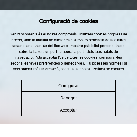
g
i
Racó del Xef
t
i
Top Lists
m
Configuració de cookies
a
Agenda
c
i
Ser transparents és el nostre compromís. Utilitzem cookies pròpies i de
El Nostre Equip
ó
tercers, amb la finalitat de diferenciar la teva experiència de la d'altres
:
usuaris, analitzar l'ús del lloc web i mostrar publicitat personalitzada
C
o
sobre la base d'un perfil elaborat a partir dels teus hàbits de
n
navegació. Pots acceptar l'ús de totes les cookies, configurar-les
s
segons les teves preferències o denegar-les. Tu poses les normes i si
e
n
vols obtenir més informació, consulta la nostra
Política de cookies
Avís Legal
Política de privacitat
t
i
Política de cookies
Política XXSS
m
Configurar
e
n
t
Denegar
d
e
©2026 Gastronosfera.com All rights reserved
l
Acceptar
’
i
n
t
e
r
e