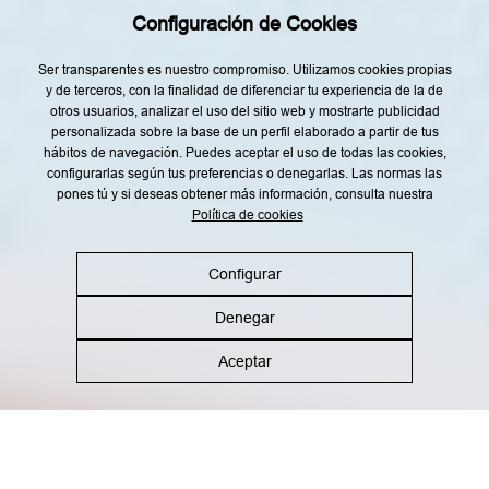
d
Configuración de Cookies
e
Veraz: descubre a Álvaro Salazar y
r
e
su menú degustación
Ser transparentes es nuestro compromiso. Utilizamos cookies propias
c
h
y de terceros, con la finalidad de diferenciar tu experiencia de la de
o
otros usuarios, analizar el uso del sitio web y mostrarte publicidad
s
personalizada sobre la base de un perfil elaborado a partir de tus
,
c
hábitos de navegación. Puedes aceptar el uso de todas las cookies,
o
configurarlas según tus preferencias o denegarlas. Las normas las
m
pones tú y si deseas obtener más información, consulta nuestra
o
s
Política de cookies
e
e
x
Configurar
p
l
i
Denegar
c
a
e
Aceptar
n
l
a
i
n
f
o
r
m