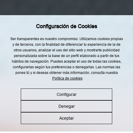
a
.
E
Configuración de Cookies
s
t
e
s
Ser transparentes es nuestro compromiso. Utilizamos cookies propias
i
y de terceros, con la finalidad de diferenciar tu experiencia de la de
t
otros usuarios, analizar el uso del sitio web y mostrarte publicidad
i
o
personalizada sobre la base de un perfil elaborado a partir de tus
e
hábitos de navegación. Puedes aceptar el uso de todas las cookies,
s
configurarlas según tus preferencias o denegarlas. Las normas las
t
á
pones tú y si deseas obtener más información, consulta nuestra
p
Política de cookies
r
Vitoria
DE MERCADO
o
t
e
Configurar
g
La Casa de Napoleón, a la conquista
i
d
Denegar
del mejor menú del día de Vitoria
o
p
o
Aceptar
r
r
e