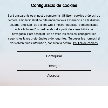
m
s
Configuració de cookies
’
e
x
Ser transparents és el nostre compromís. Utilitzem cookies pròpies i de
p
tercers, amb la finalitat de diferenciar la teva experiència de la d'altres
l
i
usuaris, analitzar l'ús del lloc web i mostrar publicitat personalitzada
c
sobre la base d'un perfil elaborat a partir dels teus hàbits de
a
navegació. Pots acceptar l'ús de totes les cookies, configurar-les
e
n
segons les teves preferències o denegar-les. Tu poses les normes i si
l
vols obtenir més informació, consulta la nostra
Política de cookies
a
i
n
f
Configurar
ARROSSOS I PASTES
25 JULIOL, 2026
o
r
m
Denegar
a
Penne alla vodka
c
i
Acceptar
ó
a
d
d
i
c
i
o
n