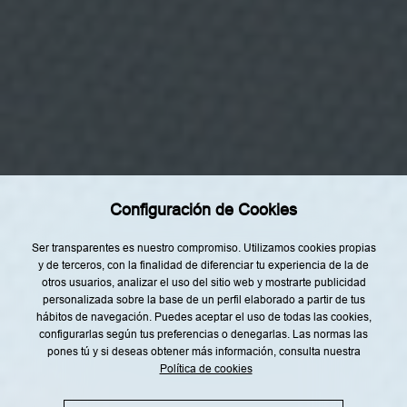
d
e
p
r
o
f
i
Donde comer,
l
i
n
g
beber y divertirse.
p
a
r
a
r
e
Configuración de Cookies
a
l
i
Ser transparentes es nuestro compromiso. Utilizamos cookies propias
z
y de terceros, con la finalidad de diferenciar tu experiencia de la de
a
r
otros usuarios, analizar el uso del sitio web y mostrarte publicidad
p
Categorías
personalizada sobre la base de un perfil elaborado a partir de tus
u
hábitos de navegación. Puedes aceptar el uso de todas las cookies,
b
Home
l
configurarlas según tus preferencias o denegarlas. Las normas las
i
pones tú y si deseas obtener más información, consulta nuestra
Restaurantes
c
Política de cookies
i
Recetas
d
a