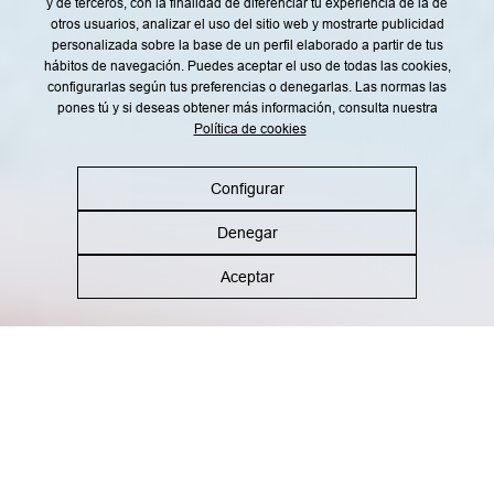
y de terceros, con la finalidad de diferenciar tu experiencia de la de
u
p
otros usuarios, analizar el uso del sitio web y mostrarte publicidad
r
personalizada sobre la base de un perfil elaborado a partir de tus
i
hábitos de navegación. Puedes aceptar el uso de todas las cookies,
m
i
configurarlas según tus preferencias o denegarlas. Las normas las
Murcia
r
CREATIVA
pones tú y si deseas obtener más información, consulta nuestra
l
o
Política de cookies
s
Alma Mater, madre nutricia
d
a
Configurar
t
o
s
Denegar
,
a
s
Aceptar
í
c
o
m
o
o
t
r
Donde comer,
o
s
d
beber y divertirse.
e
r
e