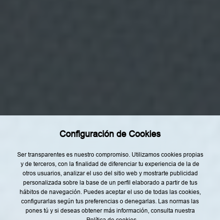
o
s
Tarragona
MEDITERRÁNEA
d
e
r
e
Medi Terraneum: un espacio
c
h
polifacético en el puerto de
o
s
Tarragona
,
c
o
m
o
s
e
e
x
Configuración de Cookies
p
l
i
Ser transparentes es nuestro compromiso. Utilizamos cookies propias
c
y de terceros, con la finalidad de diferenciar tu experiencia de la de
a
e
otros usuarios, analizar el uso del sitio web y mostrarte publicidad
Donde comer,
n
personalizada sobre la base de un perfil elaborado a partir de tus
l
hábitos de navegación. Puedes aceptar el uso de todas las cookies,
a
beber y divertirse.
i
configurarlas según tus preferencias o denegarlas. Las normas las
n
pones tú y si deseas obtener más información, consulta nuestra
f
o