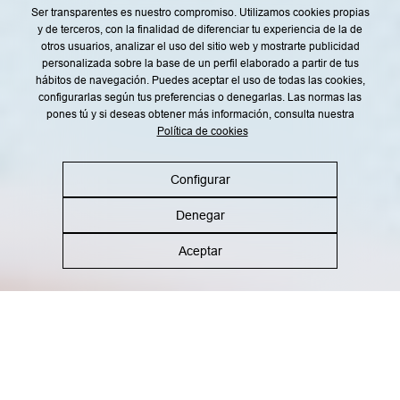
:
Ser transparentes es nuestro compromiso. Utilizamos cookies propias
O
Categorías
t
y de terceros, con la finalidad de diferenciar tu experiencia de la de
r
otros usuarios, analizar el uso del sitio web y mostrarte publicidad
Home
a
personalizada sobre la base de un perfil elaborado a partir de tus
s
e
Restaurantes
hábitos de navegación. Puedes aceptar el uso de todas las cookies,
m
configurarlas según tus preferencias o denegarlas. Las normas las
p
Recetas
pones tú y si deseas obtener más información, consulta nuestra
r
e
Política de cookies
Tendencias
s
a
Rincón del Chef
s
d
Configurar
Top Lists
e
l
Denegar
g
Agenda
r
u
Nuestro Equipo
Aceptar
p
o
D
a
m
m
.
D
Aviso legal
Política de privacidad
e
r
Política de cookies
Política RRSS
e
c