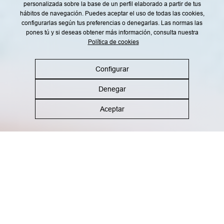
personalizada sobre la base de un perfil elaborado a partir de tus
e
r
hábitos de navegación. Puedes aceptar el uso de todas las cookies,
e
configurarlas según tus preferencias o denegarlas. Las normas las
c
pones tú y si deseas obtener más información, consulta nuestra
h
o
Política de cookies
s
,
c
Configurar
o
m
o
Denegar
s
Donde comer,
e
e
Aceptar
x
beber y divertirse.
p
l
i
c
a
e
n
l
a
i
n
f
o
Categorías
r
m
Home
a