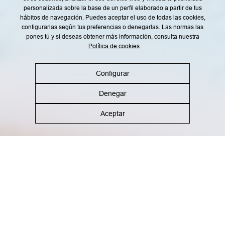
o
personalizada sobre la base de un perfil elaborado a partir de tus
r
hábitos de navegación. Puedes aceptar el uso de todas las cookies,
m
a
configurarlas según tus preferencias o denegarlas. Las normas las
c
pones tú y si deseas obtener más información, consulta nuestra
i
Política de cookies
ó
n
Barcelona
DE AUTOR
a
d
Configurar
i
c
Veraz: descubre a Álvaro Salazar y
i
Denegar
o
su menú degustación
n
a
Aceptar
l
.
(
+
i
n
f
o
)
I
n
f
o
r
m