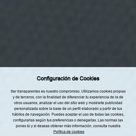
o
s
:
O
t
r
a
s
e
m
p
r
e
s
a
s
d
e
Configuración de Cookies
l
g
r
Ser transparentes es nuestro compromiso. Utilizamos cookies propias
u
p
y de terceros, con la finalidad de diferenciar tu experiencia de la de
o
otros usuarios, analizar el uso del sitio web y mostrarte publicidad
D
personalizada sobre la base de un perfil elaborado a partir de tus
a
m
hábitos de navegación. Puedes aceptar el uso de todas las cookies,
Sevilla
MEDITERRÁNEA
m
configurarlas según tus preferencias o denegarlas. Las normas las
.
pones tú y si deseas obtener más información, consulta nuestra
D
e
Política de cookies
Deleite: cocina a la vista
r